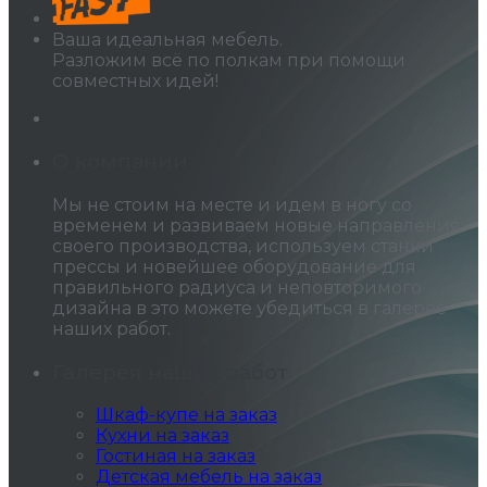
Ваша идеальная мебель.
Разложим всё по полкам при помощи
совместных идей!
О компании
Мы не стоим на месте и идем в ногу со
временем и развиваем новые направления
своего производства, используем станки
прессы и новейшее оборудование для
правильного радиуса и неповторимого
дизайна в это можете убедиться в галерее
наших работ.
Галерея наших работ
Шкаф-купе на заказ
Кухни на заказ
Гостиная на заказ
Детская мебель на заказ