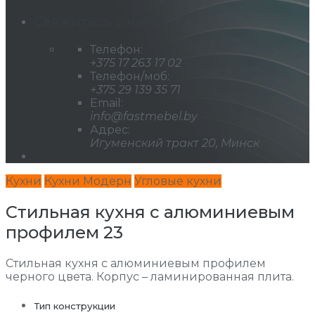
Свяжитесь с нами
Телефон:
+375 17 263 17 02
Телефон/моб:
+375 29 139 35 71
Email:
info@fastmebel.by
Адрес:
Игуменский тракт 20, Минск
Кухни
Кухни Модерн
Угловые кухни
Стильная кухня с алюминиевым
профилем 23
Стильная кухня с алюминиевым профилем
черного цвета. Корпус – ламинированная плита.
Тип конструкции